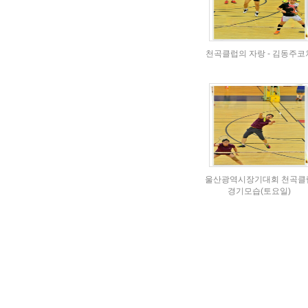
천곡클럽의 자랑 - 김동주코
울산광역시장기대회 천곡클
경기모습(토요일)